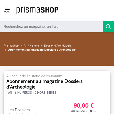
Open/close
Menu
navigation
Prismashop
Art / Histoire
Dossier d'Archéologie
Abonnement au magazine Dossiers d'Archéologie
Au coeur de l'histoire de l'humanité
Abonnement au magazine Dossiers
d'Archéologie
1 AN - 6 NUMEROS + 2 HORS-SERIES
90,00 €
S_DARDN06DEFSWEBTAR98T90
Les Dossiers
au lieu de
96,00 €