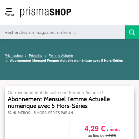
Open/close
Menu
navigation
Prismashop
Féminins
Femme Actuelle
Abonnement Mensuel Femme Actuelle numérique avec 5 Hors-Séries
On reconnaît tout de suite une Femme Actuelle !
Abonnement Mensuel Femme Actuelle
numérique avec 5 Hors-Séries
52 NUMÉROS + 5 HORS-SÉRIES PAR AN
4,29 €
S_FCHANUMARCIN5712PSWEB512
/ mois
au lieu de
5,12 €