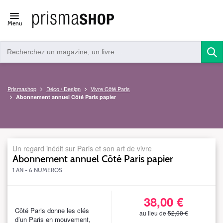
Open/close
Menu
navigation
Prismashop
Déco / Design
Vivre Côté Paris
Abonnement annuel Côté Paris papier
Un regard inédit sur Paris et son art de vivre
Abonnement annuel Côté Paris papier
1 AN - 6 NUMEROS
38,00 €
S_VCPDN06DEFSWEBTAR52T38
Côté Paris donne les clés
au lieu de
52,00 €
d’un Paris en mouvement,