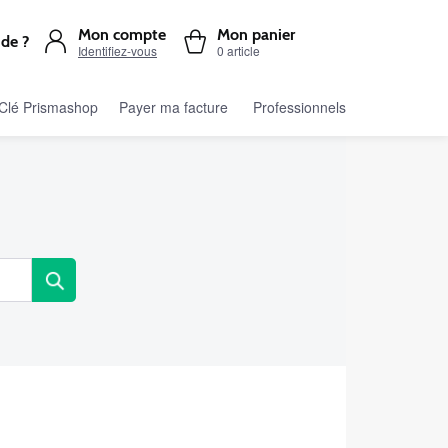
Mon compte
Mon panier
ide ?
Identifiez-vous
0 article
Clé Prismashop
Payer ma facture
Professionnels
Lorsque
l'on
saisit
des
valeurs
dans
la
barre