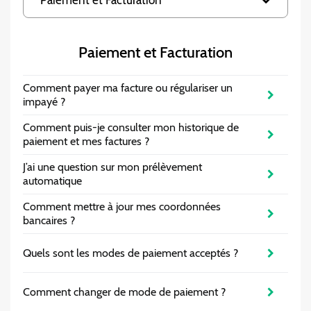
Paiement et Facturation
recherche,
dans
des
le
suggestions
contenu.
s'affichent
Paiement et Facturation
automatiqu
pour
Comment payer ma facture ou régulariser un
faciliter
impayé ?
la
sélection.
Comment puis-je consulter mon historique de
paiement et mes factures ?
J’ai une question sur mon prélèvement
automatique
Comment mettre à jour mes coordonnées
bancaires ?
Quels sont les modes de paiement acceptés ?
Comment changer de mode de paiement ?