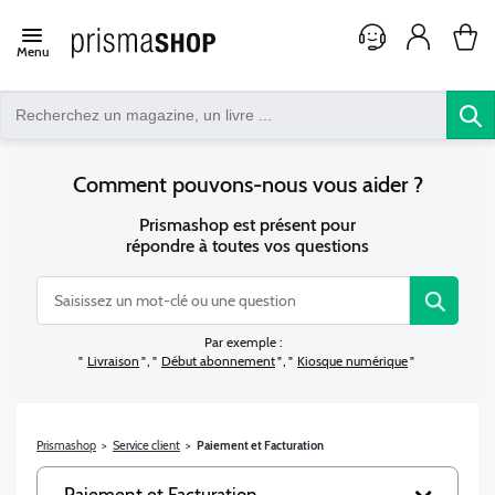
Open/close
Menu
navigation
Les
informations
Comment pouvons-nous vous aider ?
que
vous
Prismashop est présent pour
avez
répondre à toutes vos questions
sélectionnées
Lorsque
ont
l'on
été
saisit
chargées.
Par exemple :
des
Utilisez
Livraison
Début abonnement
Kiosque numérique
valeurs
la
dans
touche
la
Tab
Service client
Paiement et Facturation
barre
pour
de
naviguer