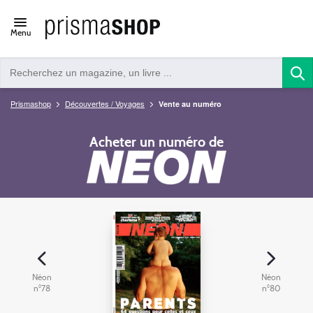
Open/close
Menu
navigation
Prismashop
Découvertes / Voyages
Vente au numéro
Acheter un numéro de
Néon
Néon
n°78
n°80