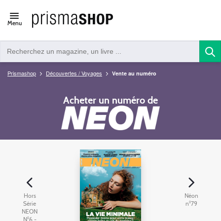
Open/close
Menu
navigation
Prismashop
Découvertes / Voyages
Vente au numéro
Acheter un numéro de
Hors
Néon
Série
n°79
NEON
N°6 -