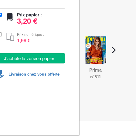
Prix papier :
3,20 €
Prix numérique :
1,99 €
J'achète la version papier
Prima
Livraison chez vous offerte
n°511