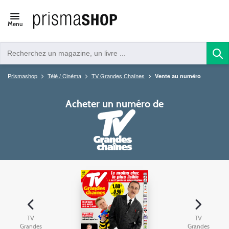
Open/close
Menu
navigation
Prismashop
Télé / Cinéma
TV Grandes Chaînes
Vente au numéro
Acheter un numéro de
TV
TV
Grandes
Grandes