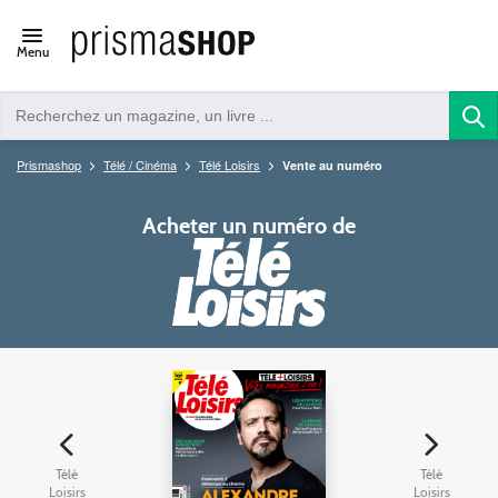
Open/close
Menu
navigation
Prismashop
Télé / Cinéma
Télé Loisirs
Vente au numéro
Acheter un numéro de
Télé
Télé
Loisirs
Loisirs