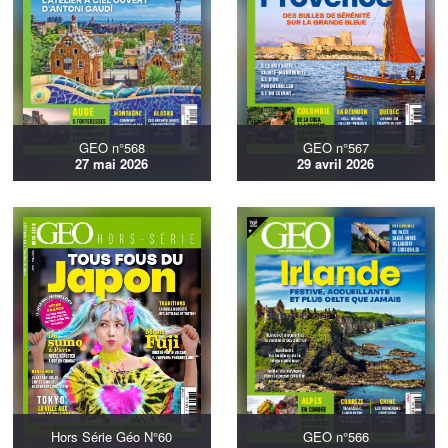
GEO n°568
GEO n°567
27 mai 2026
29 avril 2026
Hors Série Géo N°60
GEO n°566