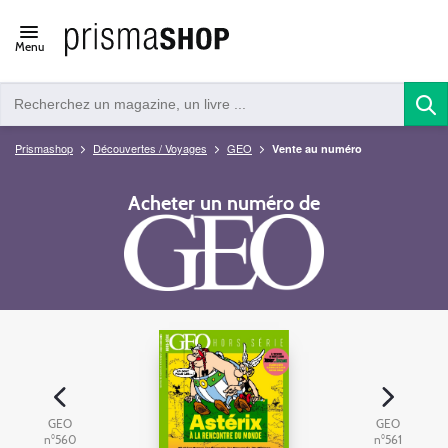
Open/close
Menu
navigation
Prismashop
Découvertes / Voyages
GEO
Vente au numéro
Acheter un numéro de
GEO
GEO
n°560
n°561