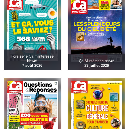
Hors série Ça m'intéresse
N°145
Ça M'intéresse n°546
7 août 2026
23 juillet 2026