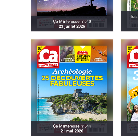
Hors
Ça M'intéresse n°546
23 juillet 2026
Ça M'intéresse n°544
21 mai 2026