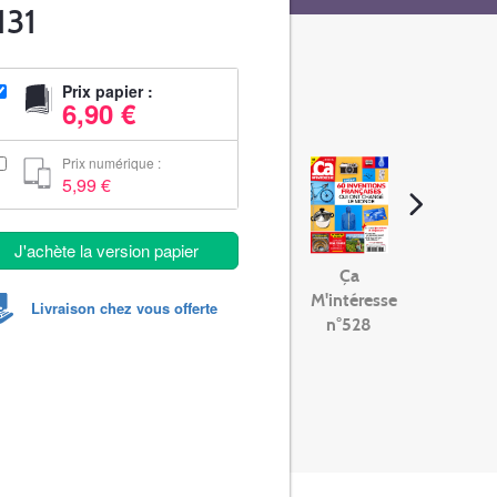
131
Prix papier :
6,90 €
Prix numérique :
5,99 €
J'achète la version papier
Ça
M'intéresse
Livraison chez vous offerte
n°528