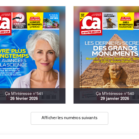
Ça M'intéresse n°541
Ça M'intéresse n°540
26 février 2026
29 janvier 2026
Afficher les numéros suivants