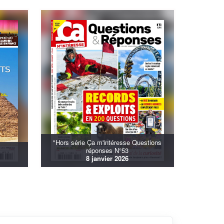
"Hors série Ça m'intéresse Questions
réponses N°53
8 janvier 2026