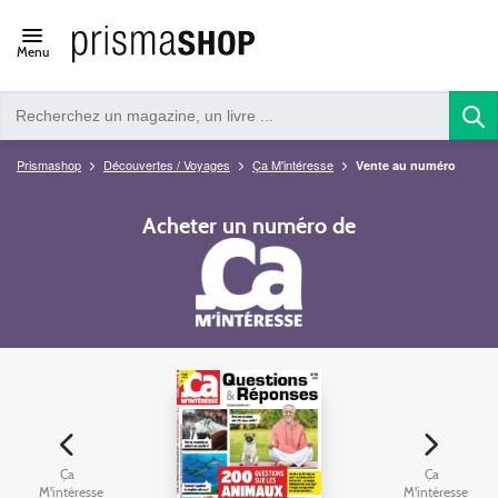
Open/close
Menu
navigation
Prismashop
Découvertes / Voyages
Ça M'intéresse
Vente au numéro
Acheter un numéro de
Ça
Ça
M'intéresse
M'intéresse