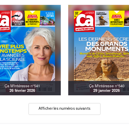
Ça M'intéresse n°541
Ça M'intéresse n°540
26 février 2026
29 janvier 2026
Afficher les numéros suivants