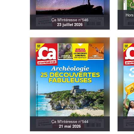
Hors
Ça M'intéresse n°546
23 juillet 2026
Ça M'intéresse n°544
21 mai 2026