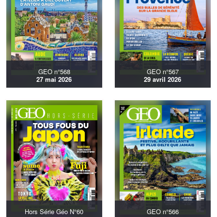
GEO n°568
GEO n°567
27 mai 2026
29 avril 2026
Hors Série Géo N°60
GEO n°566