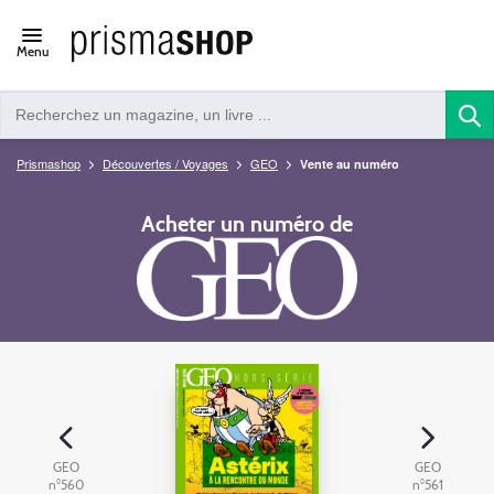
Open/close
Menu
navigation
Prismashop
Découvertes / Voyages
GEO
Vente au numéro
Acheter un numéro de
GEO
GEO
n°560
n°561