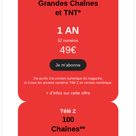
Grandes Chaînes
et TNT*
1 AN
52 numéros
49€
Je m'abonne
J'ai accès à la version numérique du magazine,
et à tous les anciens numéros Télé Z en version numérique.
+ d'infos sur cette offre
Télé Z
100
Chaînes**