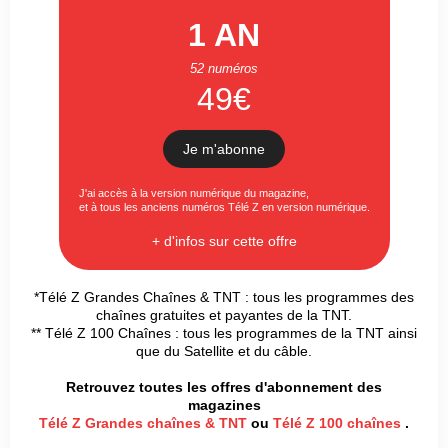
1 AN
52 numéros
49€
Je m'abonne
J'ai accès à la version numérique du magazine,
et à tous les anciens numéros Télé Z en version numérique.
+ d'infos sur cette offre
*Télé Z Grandes Chaînes & TNT : tous les programmes des
chaînes gratuites et payantes de la TNT.
** Télé Z 100 Chaînes : tous les programmes de la TNT ainsi
que du Satellite et du câble.
Retrouvez toutes les offres d'abonnement des
magazines
Télé Z Grandes chaînes & TNT
ou
Télé Z 100 chaînes
.